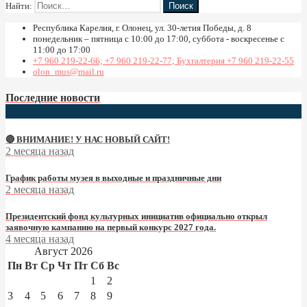
Найти:
Республика Карелия, г. Олонец, ул. 30-летия Победы, д. 8
понедельник – пятница с 10:00 до 17:00, суббота - воскресенье с
11:00 до 17:00
+7 960 219-22-66; +7 960 219-22-77; Бухгалтерия +7 960 219-22-55
olon_mus@mail.ru
Последние новости
🔴 ВНИМАНИЕ! У НАС НОВЫЙ САЙТ!
2 месяца назад
График работы музея в выходные и праздничные дни
2 месяца назад
Президентский фонд культурных инициатив официально открыл
заявочную кампанию на первый конкурс 2027 года.
4 месяца назад
Август 2026
Пн
Вт
Ср
Чт
Пт
Сб
Вс
1
2
3
4
5
6
7
8
9