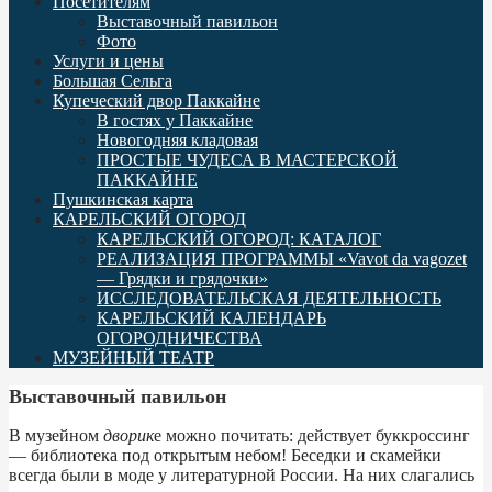
Посетителям
Выставочный павильон
Фото
Услуги и цены
Большая Сельга
Купеческий двор Паккайне
В гостях у Паккайне
Новогодняя кладовая
ПРОСТЫЕ ЧУДЕСА В МАСТЕРСКОЙ
ПАККАЙНЕ
Пушкинская карта
КАРЕЛЬСКИЙ ОГОРОД
КАРЕЛЬСКИЙ ОГОРОД: КАТАЛОГ
РЕАЛИЗАЦИЯ ПРОГРАММЫ «Vavot da vagozet
— Грядки и грядочки»
ИССЛЕДОВАТЕЛЬСКАЯ ДЕЯТЕЛЬНОСТЬ
КАРЕЛЬСКИЙ КАЛЕНДАРЬ
ОГОРОДНИЧЕСТВА
МУЗЕЙНЫЙ ТЕАТР
Выставочный павильон
В музейном
дворик
е можно почитать: действует буккроссинг
— библиотека под открытым небом! Беседки и скамейки
всегда были в моде у литературной России. На них слагались