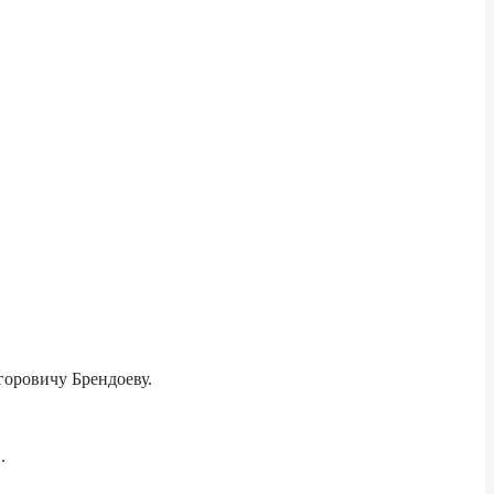
горовичу Брендоеву.
.