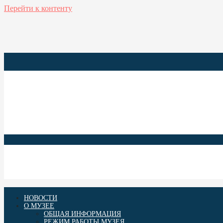
Перейти к контенту
Anuksen kanzalline muzei
Олонецкий национальный музей
НОВОСТИ
О МУЗЕЕ
ОБЩАЯ ИНФОРМАЦИЯ
РЕЖИМ РАБОТЫ МУЗЕЯ