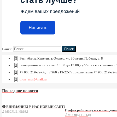
стать лучше?
Ждём ваших предложений
Написать
Найти:
Республика Карелия, г. Олонец, ул. 30-летия Победы, д. 8
понедельник – пятница с 10:00 до 17:00, суббота - воскресенье с 
+7 960 219-22-66; +7 960 219-22-77; Бухгалтерия +7 960 219-22-
olon_mus@mail.ru
Последние новости
🔴 ВНИМАНИЕ! У НАС НОВЫЙ САЙТ!
График работы музея в выходные
2 месяца назад
2 месяца назад