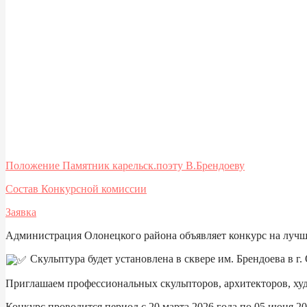
Положение
Памятник карельск.поэту В.Брендоеву
Состав Конкурсной комиссии
Заявка
Администрация Олонецкого района объявляет конкурс на лучш
Скульптура будет установлена в сквере им. Брендоева в г.
Приглашаем профессиональных скульпторов, архитекторов, худ
Конкурс проводится период с 20 марта 2026 года по 05 июня 2