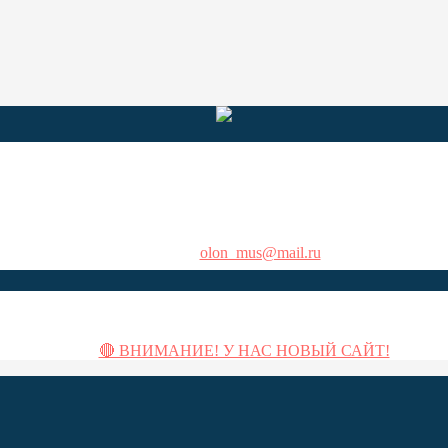
Республика Карелия, г. Олонец, ул. 30-летия Победы, д. 8
пн-пт 10:00-17:00, субб - вс 11:00-17:00
+7 960 219-22-66, +7 960 219-22-77
olon_mus@mail.ru
Свежие записи
🔴 ВНИМАНИЕ! У НАС НОВЫЙ САЙТ!