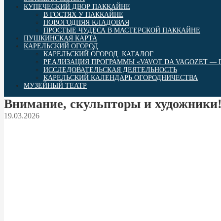
КУПЕЧЕСКИЙ ДВОР ПАККАЙНЕ
В ГОСТЯХ У ПАККАЙНЕ
НОВОГОДНЯЯ КЛАДОВАЯ
ПРОСТЫЕ ЧУДЕСА В МАСТЕРСКОЙ ПАККАЙНЕ
ПУШКИНСКАЯ КАРТА
КАРЕЛЬСКИЙ ОГОРОД
КАРЕЛЬСКИЙ ОГОРОД: КАТАЛОГ
РЕАЛИЗАЦИЯ ПРОГРАММЫ «VAVOT DA VAGOZET — Г
ИССЛЕДОВАТЕЛЬСКАЯ ДЕЯТЕЛЬНОСТЬ
КАРЕЛЬСКИЙ КАЛЕНДАРЬ ОГОРОДНИЧЕСТВА
МУЗЕЙНЫЙ ТЕАТР
Внимание, скульпторы и художники! ‍
19.03.2026