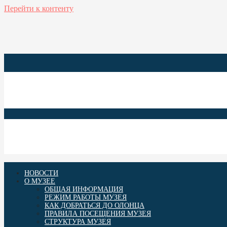
Перейти к контенту
Anuksen kanzalline muzei
Олонецкий национальный музей
НОВОСТИ
О МУЗЕЕ
ОБЩАЯ ИНФОРМАЦИЯ
РЕЖИМ РАБОТЫ МУЗЕЯ
КАК ДОБРАТЬСЯ ДО ОЛОНЦА
ПРАВИЛА ПОСЕЩЕНИЯ МУЗЕЯ
СТРУКТУРА МУЗЕЯ