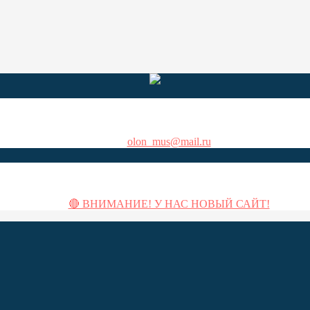
Республика Карелия, г. Олонец, ул. 30-летия Победы, д. 8
пн-пт 10:00-17:00, субб - вс 11:00-17:00
+7 960 219-22-66, +7 960 219-22-77
olon_mus@mail.ru
Свежие записи
🔴 ВНИМАНИЕ! У НАС НОВЫЙ САЙТ!