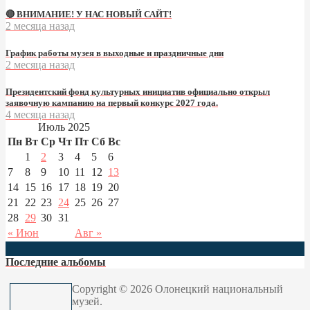
🔴 ВНИМАНИЕ! У НАС НОВЫЙ САЙТ!
2 месяца назад
График работы музея в выходные и праздничные дни
2 месяца назад
Президентский фонд культурных инициатив официально открыл
заявочную кампанию на первый конкурс 2027 года.
4 месяца назад
Июль 2025
Пн
Вт
Ср
Чт
Пт
Сб
Вс
1
2
3
4
5
6
7
8
9
10
11
12
13
14
15
16
17
18
19
20
21
22
23
24
25
26
27
28
29
30
31
« Июн
Авг »
Последние альбомы
Copyright © 2026 Олонецкий национальный
музей.